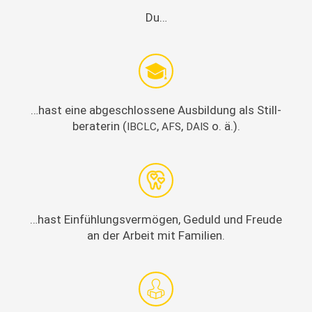
Du…
…hast eine abgeschlossene Aus­bil­dung als Still­
ber­a­terin (
,
,
o. ä.).
IBCLC
AFS
DAIS
…hast Ein­füh­lungsver­mö­gen, Geduld und Freude
an der Arbeit mit Familien.