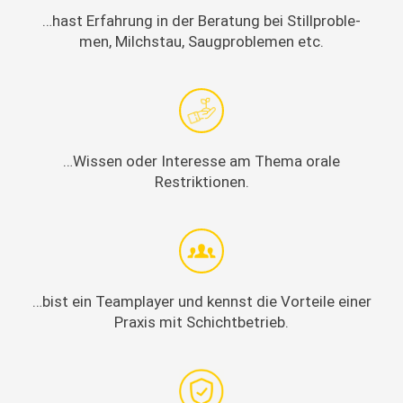
…hast Erfahrung in der Beratung bei Still­prob­le­
men, Milch­stau, Saug­prob­le­men etc.
…Wis­sen oder Inter­esse am The­ma orale
Restriktionen.
…bist ein Team­play­er und kennst die Vorteile ein­er
Prax­is mit Schichtbetrieb.