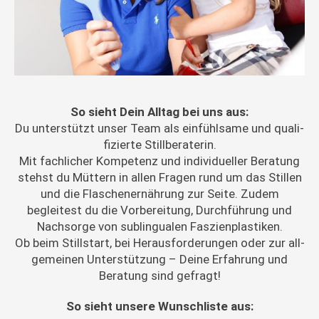
So sieht Dein All­t­ag bei uns aus:
Du unter­stützt unser Team als ein­fühlsame und qual­i­
fizierte Stillberaterin.
Mit fach­lich­er Kom­pe­tenz und indi­vidu­eller Beratung
stehst du Müt­tern in allen Fra­gen rund um das Stillen
und die Flasch­en­ernährung zur Seite. Zudem
begleitest du die Vor­bere­itung, Durch­führung und
Nach­sorge von sub­lin­gualen Faszienplastiken.
Ob beim Still­start, bei Her­aus­forderun­gen oder zur all­
ge­meinen Unter­stützung – Deine Erfahrung und
Beratung sind gefragt!
So sieht unsere Wun­schliste aus: