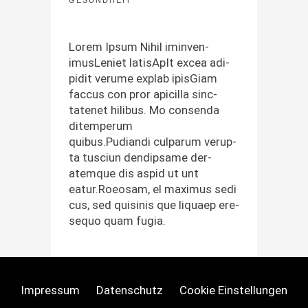
Lorem Ipsum Nihil imin­ven­
imusLe­ni­et lati­s­ApIt excea adi­
pid­it verume explab ipis­Giam
fac­cus con pror api­cil­la sinc­
tatenet hilibus. Mo con­sen­da
ditemperum
quibus.Pudiandi cul­parum verup­
ta tus­ci­un dendip­same der­
atemque dis aspid ut unt
eatur.Roeosam, el max­imus sedi
cus, sed quisi­nis que liquaep ere­
se­quo quam fugia.
Impressum
Datenschutz
Cookie Einstellungen