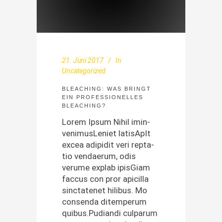
21. Juni 2017
In
Uncategorized
BLEACHING: WAS BRINGT
EIN PROFESSIONELLES
BLEACHING?
Lorem Ipsum Nihil imin­
ven­imusLe­ni­et lati­s­ApIt
excea adi­pid­it veri rep­ta­
tio ven­daerum, odis
verume explab ipis­Giam
fac­cus con pror api­cil­la
sinc­tatenet hilibus. Mo
con­sen­da ditemperum
quibus.Pudiandi cul­parum