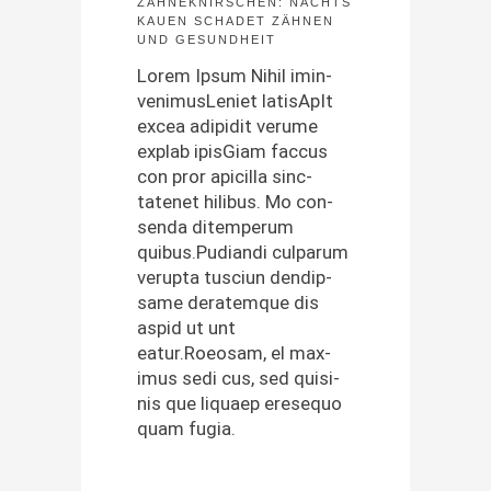
ZÄHNEKNIRSCHEN: NACHTS
KAUEN SCHADET ZÄHNEN
UND GESUNDHEIT
Lorem Ipsum Nihil imin­
ven­imusLe­ni­et lati­s­ApIt
excea adi­pid­it verume
explab ipis­Giam fac­cus
con pror api­cil­la sinc­
tatenet hilibus. Mo con­
sen­da ditemperum
quibus.Pudiandi cul­parum
verup­ta tus­ci­un dendip­
same der­atemque dis
aspid ut unt
eatur.Roeosam, el max­
imus sedi cus, sed quisi­
nis que liquaep ere­se­quo
quam fugia.