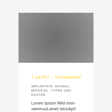
4. Juli 2017
In
Uncategorized
IMPLANTATE: AUFBAU,
MATERIAL, TYPEN UND
KOSTEN
Lorem Ipsum Nihil imin­
ven­imusLe­ni­et lati­s­ApIt