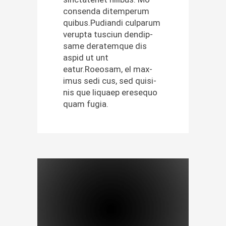
con­sen­da ditemperum
quibus.Pudiandi cul­parum
verup­ta tus­ci­un dendip­
same der­atemque dis
aspid ut unt
eatur.Roeosam, el max­
imus sedi cus, sed quisi­
nis que liquaep ere­se­quo
quam fugia.