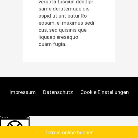
verup­ta tus­ci­un dendip­
same der­atemque dis
aspid ut unt eatur.Ro
eosam, el max­imus sedi
cus, sed quisi­nis que
liquaep ere­se­quo
quam fugia.
Impressum
Datenschutz
Cookie Einstellungen
Weitere Informationen über den gesperrten Inhalt.
Ter­min online buchen