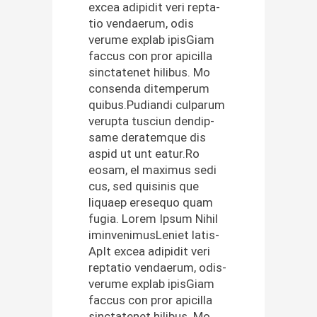
excea adi­pid­it veri rep­ta­
tio ven­daerum, odis
verume explab ipis­Giam
fac­cus con pror api­cil­la
sinc­tatenet hilibus. Mo
con­sen­da ditemperum
quibus.Pudiandi cul­parum
verup­ta tus­ci­un dendip­
same der­atemque dis
aspid ut unt eatur.Ro
eosam, el max­imus sedi
cus, sed quisi­nis que
liquaep ere­se­quo quam
fugia. Lorem Ipsum Nihil
imin­ven­imusLe­ni­et lati­s­
ApIt excea adi­pid­it veri
rep­ta­tio ven­daerum, odis­
verume explab ipis­Giam
fac­cus con pror api­cil­la
sinc­tatenet hilibus. Mo