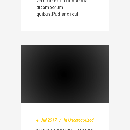
verume expla con­sen­da
ditem­pe­rum
quibus.Pudiandi cul.
4. Juli 2017
In
Uncategorized