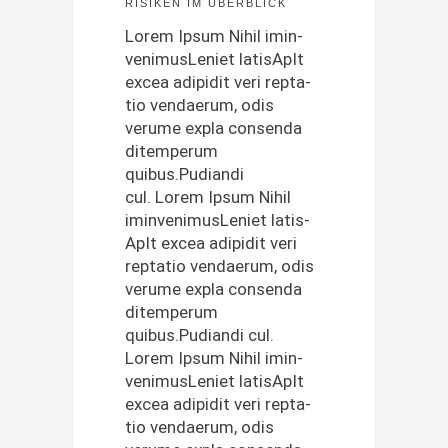
RISIKEN IM ÜBERBLICK
Lorem Ipsum Nihil imin­
ven­imusLe­ni­et lati­s­ApIt
excea adi­pid­it veri rep­ta­
tio ven­daerum, odis
verume expla con­sen­da
ditem­pe­rum
quibus.Pudiandi
cul. Lorem Ipsum Nihil
imin­ven­imusLe­ni­et lati­s­
ApIt excea adi­pid­it veri
rep­ta­tio ven­daerum, odis
verume expla con­sen­da
ditem­pe­rum
quibus.Pudiandi cul.
Lorem Ipsum Nihil imin­
ven­imusLe­ni­et lati­s­ApIt
excea adi­pid­it veri rep­ta­
tio ven­daerum, odis